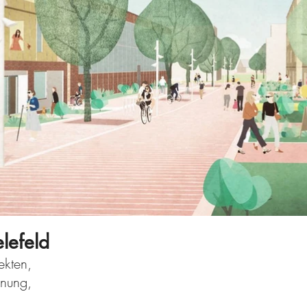
lefeld
ekten,
lanung,